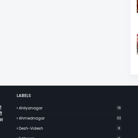
LABELS
ी
Ahilyanagar
19
ी
Ahmednagar
32
ाभ
Desh-Videsh
8