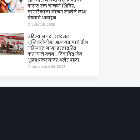
सोमवारी मोफत व सवलतीच्या
दारात रक्त चाचणी शिबिर,
नागरिकांना मोठ्या संख्येने लाभ
घेण्याचे आवाहन
JULY 26, 2026
अहिल्यानगर : राष्ट्रसंत
गुप्तिनंदीजींना आ.जगतापांचे तीन
महिन्यात जागा हस्तांतरित
करण्याचे वचन... विवादित जैन
भूखंड प्रकरणावर अखेर पडदा
DECEMBER 09, 2025