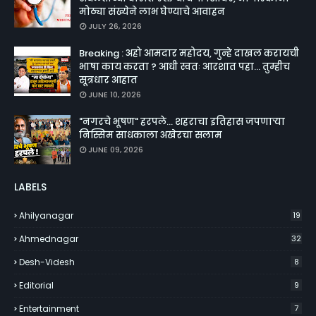
मोठ्या संख्येने लाभ घेण्याचे आवाहन
JULY 26, 2026
Breaking : अहो आमदार महोदय, गुन्हे दाखल करायची
भाषा काय करता ? आधी स्वतः आरशात पहा... तुम्हीच
सूत्रधार आहात
JUNE 10, 2026
"नगरचे भूषण" हरपले... शहराचा इतिहास जपणाऱ्या
निस्सिम साधकाला अखेरचा सलाम
JUNE 09, 2026
LABELS
Ahilyanagar
19
Ahmednagar
32
Desh-Videsh
8
Editorial
9
Entertainment
7