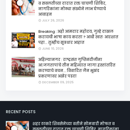
व सवलतीच्या दारात रक्त चाचणी शिबिर,
नागरिकांना मोठ्या संख्येने लाभ घेण्याचे
आवाहन
JULY 26, 2026
Breaking : अहो आमदार महोदय, गुन्हे दाखल
करायची भाषा काय करता ? आधी स्वतः आरशात
पहा... तुम्हीच सूत्रधार आहात
JUNE 10, 2026
अहिल्यानगर : राष्ट्रसंत गुप्तिनंदीजींना
आ.जगतापांचे तीन महिन्यात जागा हस्तांतरित
करण्याचे वचन... विवादित जैन भूखंड
प्रकरणावर अखेर पडदा
DECEMBER 09, 2025
RECENT POSTS
शहर ठाकरे शिवसेनेच्या वतीने सोमवारी मोफत व
सवलतीच्या दारात रक्त चाचणी शिबिर, नागरिकांना