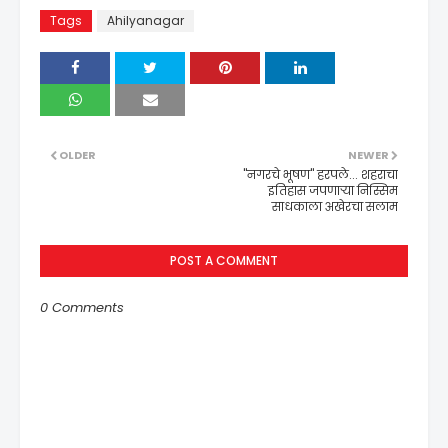
Tags
Ahilyanagar
OLDER
NEWER
"नगरचे भूषण" हरपले... शहराचा
इतिहास जपणाऱ्या निस्सिम
साधकाला अखेरचा सलाम
POST A COMMENT
0 Comments