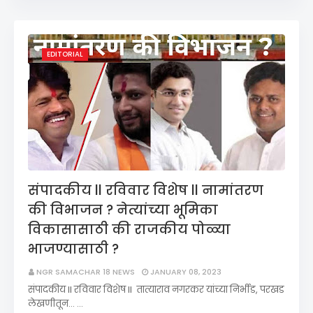
EDITORIAL
संपादकीय ll रविवार विशेष ll नामांतरण
की विभाजन ? नेत्यांच्या भूमिका
विकासासाठी की राजकीय पोळ्या
भाजण्यासाठी ?
NGR SAMACHAR 18 NEWS
JANUARY 08, 2023
संपादकीय II रविवार विशेष II तात्याराव नगरकर यांच्या निर्भीड, परखड
लेखणीतून... …