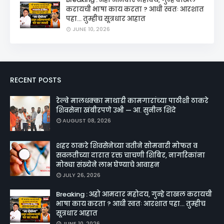
करायची भाषा काय करता ? आधी स्वतः आरशात
पहा... तुम्हीच सूत्रधार आहात
JUNE 10, 2026
RECENT POSTS
रेल्वे मालधक्का माथाडी कामगारांच्या पाठीशी ठाकरे
शिवसेना खंबीरपणे उभी — आ. सुनील शिंदे
AUGUST 08, 2026
शहर ठाकरे शिवसेनेच्या वतीने सोमवारी मोफत व
सवलतीच्या दारात रक्त चाचणी शिबिर, नागरिकांना
मोठ्या संख्येने लाभ घेण्याचे आवाहन
JULY 26, 2026
Breaking : अहो आमदार महोदय, गुन्हे दाखल करायची
भाषा काय करता ? आधी स्वतः आरशात पहा... तुम्हीच
सूत्रधार आहात
JUNE 10, 2026