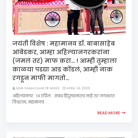
जयंती विशेष : महामानव डॉ. बाबासाहेब
आंबेडकर, आम्हा अहिल्यानगरकरांना
(जमलं तर) माफ करा... ! आम्ही तुम्हाला
काळया पडद्या आड कोंडलं, आम्ही नाक
रगडून माफी मागतो...
NGR SAMACHAR 18 NEWS
APRIL 14, 2025
अहिल्यानगर : १४ एप्रिल... सबंध हिंदुस्थानातच नव्हे तर जगभरात
विश्वरत्न, महामानव…
READ MORE