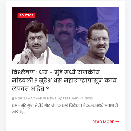
POLITICS
विश्लेषण : धस - मुंडें मध्ये राजकीय
मांडवली ? सुरेश धस महाराष्ट्रापासून काय
लपवत आहेत ?
NGR SAMACHAR 18 NEWS
FEBRUARY 14, 2025
धस - मुंडे गुप्त भेटीचे गौड बंगाल धसां विरोधात नेटकऱ्यांमध्ये संतापाची
लाट मु…
READ MORE