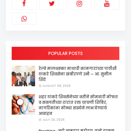
POPULAR POSTS
रेल्वे मालधक्का माथाडी कामगारांच्या पाठीशी
ठाकरे शिवसेना खंबीरपणे उभी — आ. सुनील
शिंदे
AUGUST 08, 2026
शहर ठाकरे शिवसेनेच्या वतीने सोमवारी मोफत
व सवलतीच्या दारात रक्त चाचणी शिबिर,
नागरिकांना मोठ्या संख्येने लाभ घेण्याचे
आवाहन
JULY 26, 2026
Breaking : अहो आमदार महोदय, गुन्हे दाखल