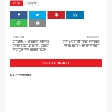
Tags
Sports
OLDER
NEWER
क्रीडाविश्व - भारताच्या मनिका
टांगा शर्यतीची परंपरा नगरकर
बात्राने रचला इतिहास.. देशाला
जपत आहेत - संग्राम जगताप
मिळवून दिले मानाचे पदक...
POST A COMMENT
0 Comments