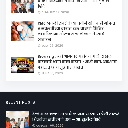
ठाकरे शिवसेना खंबीरपणे उभी — आ. सुनील
शिंदे
AUGUST 08, 2026
शहर ठाकरे शिवसेनेच्या वतीने सोमवारी मोफत
व सवलतीच्या दारात रक्त चाचणी शिबिर,
नागरिकांना मोठ्या संख्येने लाभ घेण्याचे
आवाहन
JULY 26, 2026
Breaking : अहो आमदार महोदय, गुन्हे दाखल
करायची भाषा काय करता ? आधी स्वतः आरशात
पहा... तुम्हीच सूत्रधार आहात
JUNE 10, 2026
RECENT POSTS
रेल्वे मालधक्का माथाडी कामगारांच्या पाठीशी ठाकरे
शिवसेना खंबीरपणे उभी — आ. सुनील शिंदे
AUGUST 08, 2026