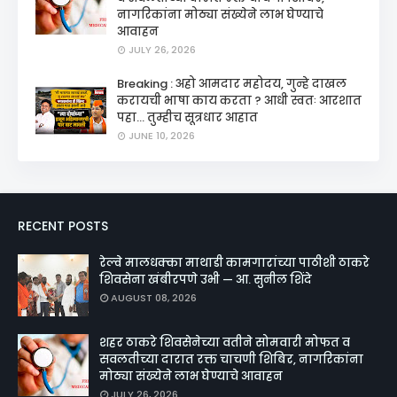
नागरिकांना मोठ्या संख्येने लाभ घेण्याचे
आवाहन
JULY 26, 2026
Breaking : अहो आमदार महोदय, गुन्हे दाखल
करायची भाषा काय करता ? आधी स्वतः आरशात
पहा... तुम्हीच सूत्रधार आहात
JUNE 10, 2026
RECENT POSTS
रेल्वे मालधक्का माथाडी कामगारांच्या पाठीशी ठाकरे
शिवसेना खंबीरपणे उभी — आ. सुनील शिंदे
AUGUST 08, 2026
शहर ठाकरे शिवसेनेच्या वतीने सोमवारी मोफत व
सवलतीच्या दारात रक्त चाचणी शिबिर, नागरिकांना
मोठ्या संख्येने लाभ घेण्याचे आवाहन
JULY 26, 2026