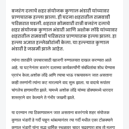
बजरंग दलाचे शहर संयाेजक कुणाल भंडारी यांच्यावर
प्राणघातक हल्ला झाला. ही घटना शहरातील रामवाडी
परिसरात घडली. शहरात सोमवारी रात्री बजरंग दलाचे
शहर संयाेजक कुणाल भंडारी आणि अशोक लोंढे यांच्यावर
शहरातील रामवाडी परिसरात प्राणघातक हल्ला झाला. हा
हल्ला अज्ञात हल्लेखोरांनी केला. या हल्ल्यात कुणाल
भंडारी हे जखमी झाले आहेत.
त्यांना तातडीने उपचारासाठी खाजगी रुग्णालयात दाखल करण्यात आले
आहे. या घटनेनंतर बजरंग दलाच्या कार्यकर्त्यांनी संबंधितांचा शाेध घेण्यास
प्रारंभ केला.अशोक लोंढे आणि त्याचा भाऊ रस्त्यावरून जात असताना
काही तरुणांनी त्यांना कट मारल्याने वाद सुरू झाला. या वादाचे रूपांतर
चांगलेच हाणामारीत झाले. यामध्ये अशोक लोंढे यांच्या डोक्यामध्ये धारदार
शास्त्राने वार केल्याने ते गंभीर जखमी झाले.
या दरम्यान त्या ठिकाणावरून जात असताना बजरंगाचे शहर संयोजक
कुणाल भंडारी हे गर्दी पाहून थांबल्यानंतर त्या गर्दी मधील एका टोळक्याने
कुणाल भंडारी यांना सुद्धा धार्मिक स्थळावर चादर चढवणारा हाच तो मुलगा