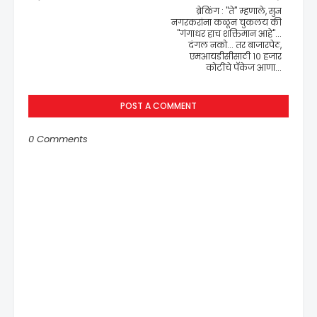
ब्रेकिंग : "ते" म्हणाले, सुज्ञ
नगरकरांना कळून चुकलय की
"गंगाधर हाच शक्तिमान आहे"...
दंगल नको... तर बाजारपेठ,
एमआयडीसीसाठी १० हजार
कोटींचे पॅकेज आणा...
POST A COMMENT
0 Comments