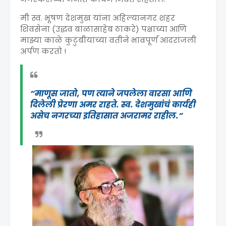
मी स्व. भूषण देशमुख यांना अहिल्यानगर शहर
शिवसेना (उद्धव बाळासाहेब ठाकरे) पक्षाच्या आणि
माझ्या काळे कुटुंबीयांच्या वतीने भावपूर्ण आदरांजली
अर्पण करतो !
“माणूस जातो, पण त्याने जपलेला वारसा आणि
दिलेली प्रेरणा अमर राहते. स्व. देशमुखांचं कार्यही
असेच नगरच्या इतिहासात अजरामर राहील.”