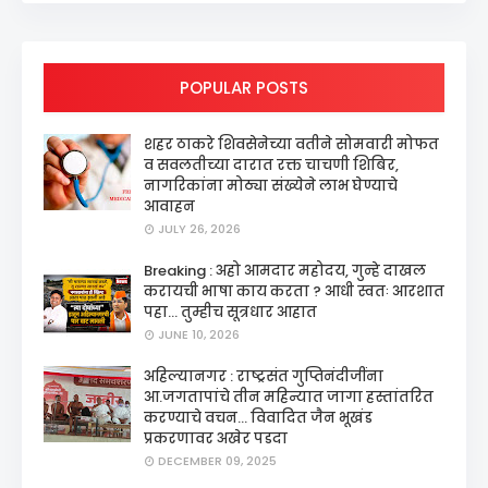
POPULAR POSTS
शहर ठाकरे शिवसेनेच्या वतीने सोमवारी मोफत
व सवलतीच्या दारात रक्त चाचणी शिबिर,
नागरिकांना मोठ्या संख्येने लाभ घेण्याचे
आवाहन
JULY 26, 2026
Breaking : अहो आमदार महोदय, गुन्हे दाखल
करायची भाषा काय करता ? आधी स्वतः आरशात
पहा... तुम्हीच सूत्रधार आहात
JUNE 10, 2026
अहिल्यानगर : राष्ट्रसंत गुप्तिनंदीजींना
आ.जगतापांचे तीन महिन्यात जागा हस्तांतरित
करण्याचे वचन... विवादित जैन भूखंड
प्रकरणावर अखेर पडदा
DECEMBER 09, 2025