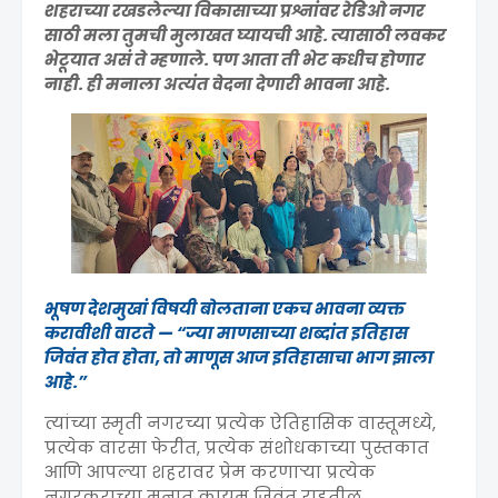
शहराच्या रखडलेल्या विकासाच्या प्रश्नांवर रेडिओ नगर
साठी मला तुमची मुलाखत घ्यायची आहे. त्यासाठी लवकर
भेटूयात असं ते म्हणाले. पण आता ती भेट कधीच होणार
नाही. ही मनाला अत्यंत वेदना देणारी भावना आहे.
भूषण देशमुखां विषयी बोलताना एकच भावना व्यक्त
करावीशी वाटते — “ज्या माणसाच्या शब्दांत इतिहास
जिवंत होत होता, तो माणूस आज इतिहासाचा भाग झाला
आहे.”
त्यांच्या स्मृती नगरच्या प्रत्येक ऐतिहासिक वास्तूमध्ये,
प्रत्येक वारसा फेरीत, प्रत्येक संशोधकाच्या पुस्तकात
आणि आपल्या शहरावर प्रेम करणाऱ्या प्रत्येक
नगरकराच्या मनात कायम जिवंत राहतील.