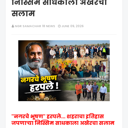
निस्सिम साधकाला अखेरचा
सलाम
NGR SAMACHAR 18 NEWS
JUNE 09, 2026
"नगरचे भूषण" हरपले... शहराचा इतिहास
जपणाऱ्या निस्सिम साधकाला अखेरचा सलाम