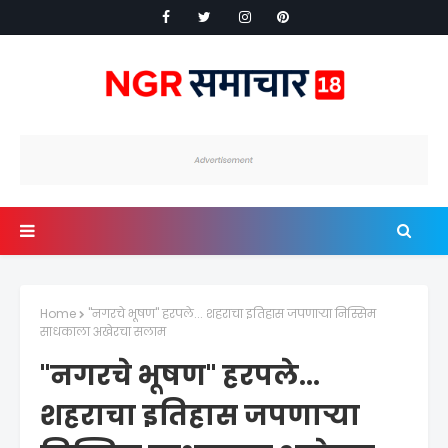
Home
"नगरचे भूषण" हरपले... शहराचा इतिहास जपणाऱ्या निस्सिम
साधकाला अखेरचा सलाम
"नगरचे भूषण" हरपले...
शहराचा इतिहास जपणाऱ्या