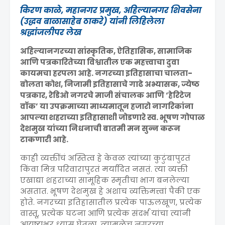
किरण काळे,
महानगर प्रमुख, अहिल्यानगर शिवसेना
(उद्धव बाळासाहेब ठाकरे) यांनी लिहिलेला
श्रद्धांजलीपर लेख
अहिल्यानगरच्या सांस्कृतिक, ऐतिहासिक, सामाजिक
आणि पत्रकारितेच्या विश्वातील एक महत्त्वाचा दुवा
कायमचा हरपला आहे. नगरच्या इतिहासाचा चालता-
बोलता कोश, निजामी इतिहासाचे गाढे अभ्यासक, ज्येष्ठ
पत्रकार, रेडिओ नगरचे माजी संचालक आणि ‘हेरिटेज
वॉक’ या उपक्रमाच्या माध्यमातून हजारो नागरिकांना
आपल्या शहराच्या इतिहासाशी जोडणारे स्व. भूषण गोपाळ
देशमुख यांच्या निधनाची बातमी मन सुन्न करून
टाकणारी आहे.
काही व्यक्तींचं अस्तित्व हे केवळ त्यांच्या कुटुंबापुरतं
किंवा मित्र परिवारापुरतं मर्यादित नसतं. त्या व्यक्ती
एखाद्या शहराच्या सामूहिक स्मृतीचा भाग बनलेल्या
असतात. भूषण देशमुख हे अशाच व्यक्तिमत्त्वां पैकी एक
होते. नगरच्या इतिहासातील प्रत्येक पाऊलखूण, प्रत्येक
वास्तू, प्रत्येक घटना आणि प्रत्येक संदर्भ यांचा त्यांनी
आयुष्यभर ध्यास घेतला. त्यामुळेच नगरच्या