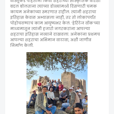
वास्तूंकडे पाहताना किंवा शहराच्या सांस्कृतिक वारशा
बद्दल बोलताना त्यांच्या डोळ्यांमध्ये दिसणारी चमक
कायम अनेकांच्या स्मरणात राहील. त्यांनी शहराचा
इतिहास केवळ अभ्यासला नाही, तर तो लोकांपर्यंत
पोहोचवण्याचं काम आयुष्यभर केलं. ‘हेरिटेज वॉक’च्या
माध्यमातून त्यांनी हजारो नगरकरांना आपल्या
शहराचा इतिहास नव्याने दाखवला. अनेकांना प्रथमच
आपल्या शहराचा अभिमान वाटावा, अशी जाणीव
निर्माण केली.