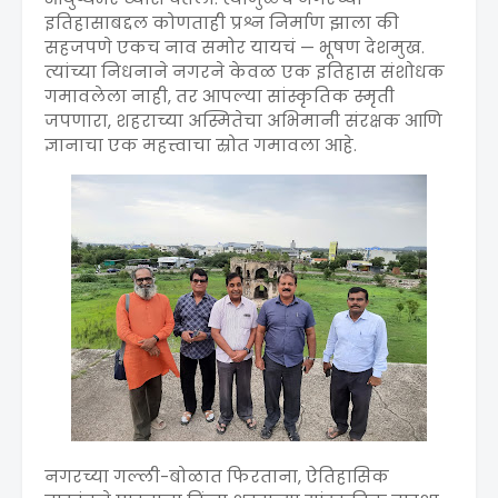
इतिहासाबद्दल कोणताही प्रश्न निर्माण झाला की
सहजपणे एकच नाव समोर यायचं — भूषण देशमुख.
त्यांच्या निधनाने नगरने केवळ एक इतिहास संशोधक
गमावलेला नाही, तर आपल्या सांस्कृतिक स्मृती
जपणारा, शहराच्या अस्मितेचा अभिमानी संरक्षक आणि
ज्ञानाचा एक महत्त्वाचा स्रोत गमावला आहे.
नगरच्या गल्ली-बोळात फिरताना, ऐतिहासिक