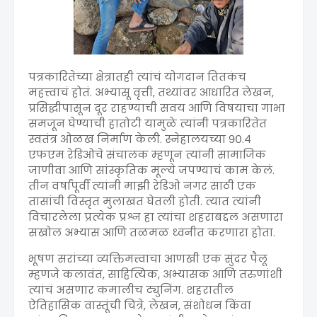
पत्रकारितेच्या क्षेत्रातही त्यांचं योगदान तितकंच
महत्त्वाचं होतं. अभ्यासू वृत्ती, तथ्यांवर आधारित लेखन,
प्रसिद्धीपासून दूर राहण्याची सवय आणि विषयाचा गाभा
समजून घेण्याची हातोटी यामुळे त्यांनी पत्रकारितेत
स्वतंत्र ओळख निर्माण केली. स्नेहालयच्या ९०.४
एफएम रेडिओचे संचालक म्हणून त्यांनी सामाजिक
जाणीवा आणि सांस्कृतिक मूल्ये जपण्याचं काम केलं.
तीन वर्षांपूर्वी त्यांनी माझी रेडिओ नगर साठी एक
तासांची विस्तृत मुलाखत घेतली होती. त्यात त्यांनी
विचारलेला प्रत्येक प्रश्न हा त्यांचा शहराबद्दल असणारा
सखोल अभ्यास आणि तळमळ ध्वनीत करणारा होता.
भूषण सरांच्या व्यक्तिमत्त्वाचा आणखी एक सुंदर पैलू
म्हणजे कलावंत, साहित्यिक, अभ्यासक आणि तरुणांशी
त्यांचं असणार कमालीच ट्युनिंग. शहरातील
ऐतिहासिक वास्तूंची चित्रे, लेखन, संशोधन किंवा