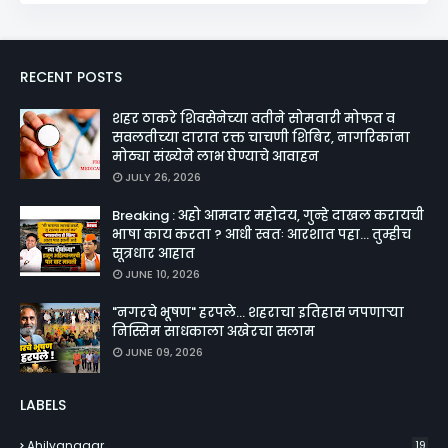
RECENT POSTS
शहर ठाकरे शिवसेनेच्या वतीने सोमवारी मोफत व
सवलतीच्या दारात रक्त चाचणी शिबिर, नागरिकांना
मोठ्या संख्येने लाभ घेण्याचे आवाहन
JULY 26, 2026
Breaking : अहो आमदार महोदय, गुन्हे दाखल करायची
भाषा काय करता ? आधी स्वतः आरशात पहा... तुम्हीच
सूत्रधार आहात
JUNE 10, 2026
"नगरचे भूषण" हरपले... शहराचा इतिहास जपणाऱ्या
निस्सिम साधकाला अखेरचा सलाम
JUNE 09, 2026
LABELS
Ahilyanagar
19