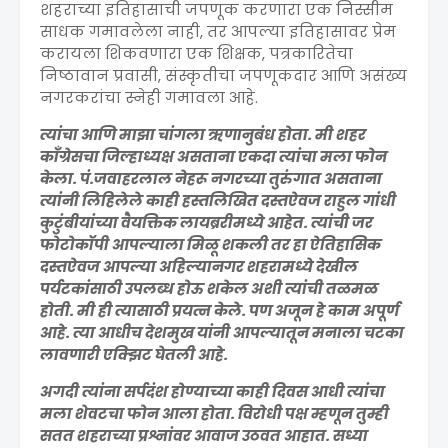
शहराच्या इतिहासाची जपणूक करणारा एक निस्सीम
साधक गमावलेला नाही, तर आपल्या इतिहासावर प्रेम
करायला शिकवणारा एक शिक्षक, पत्रकारितेचा
निष्ठावान प्रवासी, संस्कृतीचा जपणूकदार आणि असंख्य
नगरकरांचा स्नेही गमावला आहे.
त्यांचा आणि माझा चांगला ऋणानुबंध होता. मी शहर
काँग्रेसचा जिल्हाध्यक्ष असताना एकदा त्यांचा मला फोन
केला. पं.जवाहरलाल नेहरू नगरच्या तुरुंगात असताना
त्यांनी लिहिलेले काही हस्तलिखित दस्तऐवज राहुल गांधी
कुटुंबीयांच्या वैयक्तिक लायब्ररीमध्ये आहेत. त्यांची जर
फोटोकॉपी आपल्याला मिळू शकली तर हा ऐतिहासिक
दस्तऐवज आपल्या अहिल्यानगर शहरामध्ये देखील
पर्यटकांसाठी उपलब्ध होऊ शकेल अशी त्यांची तळमळ
होती. मी ही त्यासाठी प्रयत्न केले. पण अजून हे काम अपूर्ण
आहे. त्या आधीच देशमुख यांनी आपल्यातून मनाला चटका
लावणारी एक्झिट घेतली आहे.
अगदी त्यांना सर्पदंश होण्याच्या काही दिवस आधी त्यांचा
मला शेवटचा फोन आला होता. विरोधी पक्ष म्हणून तुम्ही
सतत शहराच्या प्रश्नांवर आवाज उठवत आहात. सध्या