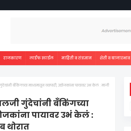
राजकारण
लाईफ स्टाईल
माहिती व तंत्रज्ञान
शेती व बाजारभाव
देचांनी बँकिंगच्या माध्यमातून व्यापारी, उद्योजकांना पायावर उभं केलं : माजी
लजी गुंदेचांनी बँकिंगच्या
योजकांना पायावर उभं केलं :
ेब थोरात