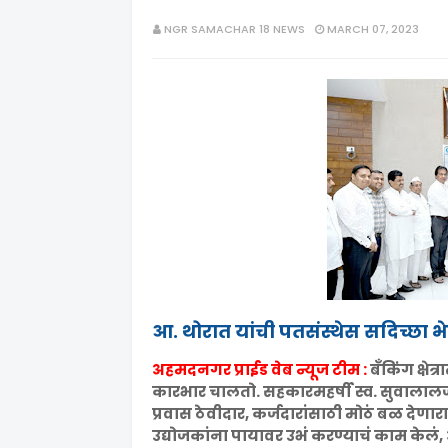
NGR SAMACHAR 18 NEWS
MARCH 07, 2023
आ. थोरात यांची पतसंस्थेस सदिच्छा भ
अहमदनगर प्राईड वेब न्यूज टीम :
बँकिंग क्षे
कारभार चालतो. सहकारमहर्षी स्व. सुवालालजी
प्रवास ठेवीदार, कर्जदारांसाठी मोठं बळ देणारा 
उद्योजकांना पायावर उभं करण्याचं काम केलं, 