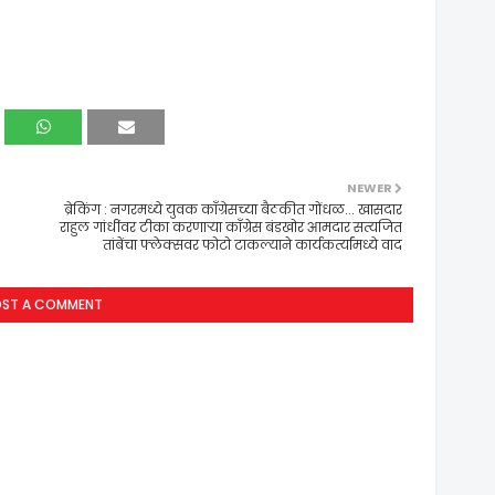
NEWER
ब्रेकिंग : नगरमध्ये युवक काँग्रेसच्या बैठकीत गोंधळ... खासदार
राहुल गांधींवर टीका करणाऱ्या काँग्रेस बंडखोर आमदार सत्यजित
तांबेंचा फ्लेक्सवर फोटो टाकल्याने कार्यकर्त्यांमध्ये वाद
OST A COMMENT