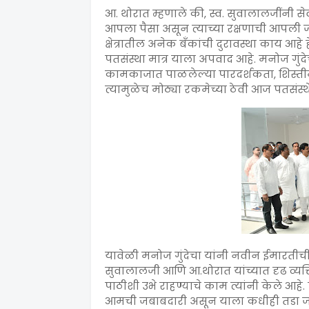
आ. थोरात म्हणाले की, स्व. सुवालालजींनी सेवा 
आपला पैसा असून त्याच्या रक्षणाची आपली
क्षेत्रातील अनेक बँकांची दुरावस्था काय आहे ह
पतसंस्था मात्र याला अपवाद आहे. मनोज गुंद
कामकाजात पाळलेल्या पारदर्शकता, शिस्तीम
त्यामुळेच मोठ्या रकमेच्या ठेवी आज पतसंस्
यावेळी मनोज गुंदेचा यांनी नवीन ईमारतीची म
सुवालालजी आणि आ.थोरात यांच्यात दृढ व्यक्त
पाठीशी उभे राहण्याचे काम त्यांनी केले आहे
आमची जबाबदारी असून याला कधीही तडा जाऊ