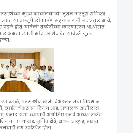
.
संस्थेच्या मुख्य कार्यालयाच्या नूतन वास्तूस सदिच्छा
न्यात या वास्तूचे लोकार्पण सहकार मंत्री ना. अतुल सावे,
 पार पडले होते. यावेळी तब्येतीच्या कारणास्तव आ.थोरात
आले असता त्यांनी सदिच्छा भेट देत यावेळी नूतन
िल्या.
 किरण काळे, पतसंस्थेचे माजी चेअरमन तथा विद्यमान
ी, व्हाईस चेअरमन विनय भांड, संचालक शांतीलाल
प्रमोद डागा, व्यापारी असोसिएशनचे अध्यक्ष राजेंद्र
 अभिनय गायकवाड, सुजित क्षेत्रे, शंकर आव्हाड, प्रशांत
मचारी वर्ग उपस्थित होता.