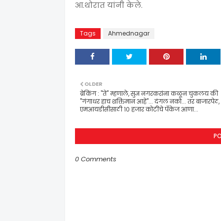
आ.थोरात यांनी केले.
Tags
Ahmednagar
OLDER
ब्रेकिंग : "ते" म्हणाले, सुज्ञ नगरकरांना कळून चुकलय की
"गंगाधर हाच शक्तिमान आहे"... दंगल नको... तर बाजारपेठ,
एमआयडीसीसाठी १० हजार कोटींचे पॅकेज आणा...
P
0 Comments