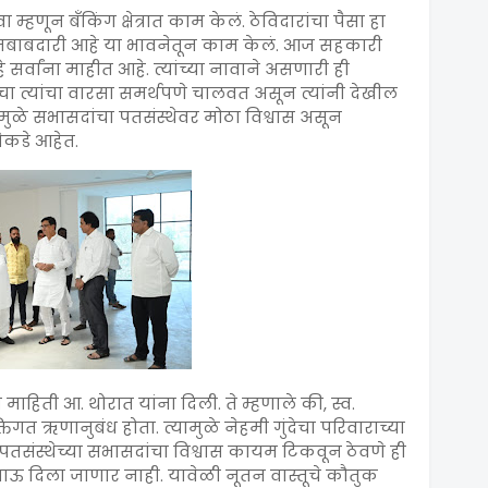
म्हणून बँकिंग क्षेत्रात काम केलं. ठेविदारांचा पैसा हा
 जबाबदारी आहे या भावनेतून काम केलं. आज सहकारी
े सर्वांना माहीत आहे. त्यांच्या नावाने असणारी ही
ेचा त्यांचा वारसा समर्थपणे चालवत असून त्यांनी देखील
ुळे सभासदांचा पतसंस्थेवर मोठा विश्वास असून
थेकडे आहेत.
ाहिती आ. थोरात यांना दिली. ते म्हणाले की, स्व.
िगत ऋणानुबंध होता. त्यामुळे नेहमी गुंदेचा परिवाराच्या
. पतसंस्थेच्या सभासदांचा विश्वास कायम टिकवून ठेवणे ही
 दिला जाणार नाही. यावेळी नूतन वास्तूचे कौतुक