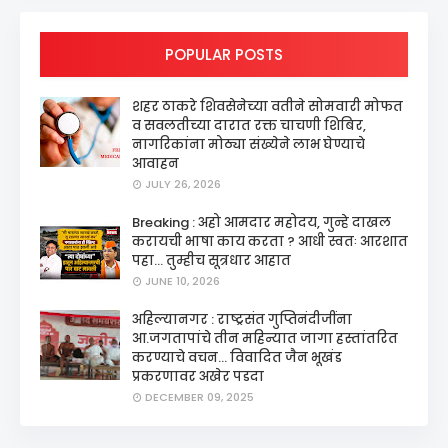
POPULAR POSTS
शहर ठाकरे शिवसेनेच्या वतीने सोमवारी मोफत
व सवलतीच्या दारात रक्त चाचणी शिबिर,
नागरिकांना मोठ्या संख्येने लाभ घेण्याचे
आवाहन
JULY 26, 2026
Breaking : अहो आमदार महोदय, गुन्हे दाखल
करायची भाषा काय करता ? आधी स्वतः आरशात
पहा... तुम्हीच सूत्रधार आहात
JUNE 10, 2026
अहिल्यानगर : राष्ट्रसंत गुप्तिनंदीजींना
आ.जगतापांचे तीन महिन्यात जागा हस्तांतरित
करण्याचे वचन... विवादित जैन भूखंड
प्रकरणावर अखेर पडदा
DECEMBER 09, 2025