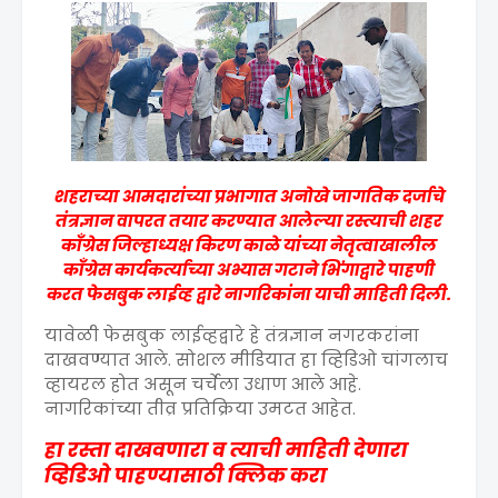
शहराच्या आमदारांच्या प्रभागात अनोखे जागतिक दर्जाचे
तंत्रज्ञान वापरत तयार करण्यात आलेल्या रस्त्याची शहर
काँग्रेस जिल्हाध्यक्ष किरण काळे यांच्या नेतृत्वाखालील
काँग्रेस कार्यकर्त्यांच्या अभ्यास गटाने भिंगाद्वारे पाहणी
करत फेसबुक लाईव्ह द्वारे नागरिकांना याची माहिती दिली.
यावेळी फेसबुक लाईव्हद्वारे हे तंत्रज्ञान नगरकरांना
दाखवण्यात आले. सोशल मीडियात हा व्हिडिओ चांगलाच
व्हायरल होत असून चर्चेला उधाण आले आहे.
नागरिकांच्या तीव्र प्रतिक्रिया उमटत आहेत.
हा रस्ता दाखवणारा व त्याची माहिती देणारा
व्हिडिओ पाहण्यासाठी क्लिक करा