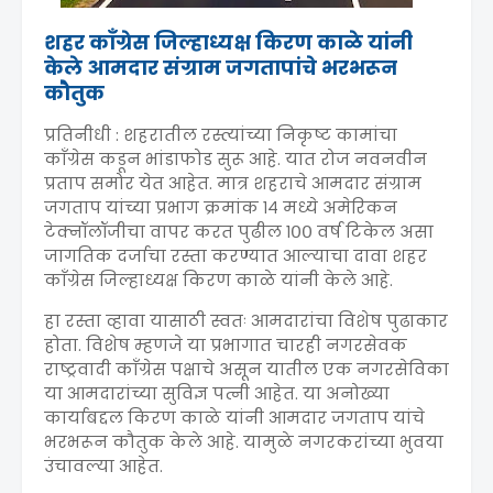
शहर काँग्रेस जिल्हाध्यक्ष किरण काळे यांनी
केले आमदार संग्राम जगतापांचे भरभरून
कौतुक
प्रतिनीधी : शहरातील रस्त्यांच्या निकृष्ट कामांचा
काँग्रेस कडून भांडाफोड सुरू आहे. यात रोज नवनवीन
प्रताप समोर येत आहेत. मात्र शहराचे आमदार संग्राम
जगताप यांच्या प्रभाग क्रमांक १४ मध्ये अमेरिकन
टेक्नॉलॉजीचा वापर करत पुढील १०० वर्ष टिकेल असा
जागतिक दर्जाचा रस्ता करण्यात आल्याचा दावा शहर
काँग्रेस जिल्हाध्यक्ष किरण काळे यांनी केले आहे.
हा रस्ता व्हावा यासाठी स्वतः आमदारांचा विशेष पुढाकार
होता. विशेष म्हणजे या प्रभागात चारही नगरसेवक
राष्ट्रवादी काँग्रेस पक्षाचे असून यातील एक नगरसेविका
या आमदारांच्या सुविज्ञ पत्नी आहेत. या अनोख्या
कार्याबद्दल किरण काळे यांनी आमदार जगताप यांचे
भरभरून कौतुक केले आहे. यामुळे नगरकरांच्या भुवया
उंचावल्या आहेत.