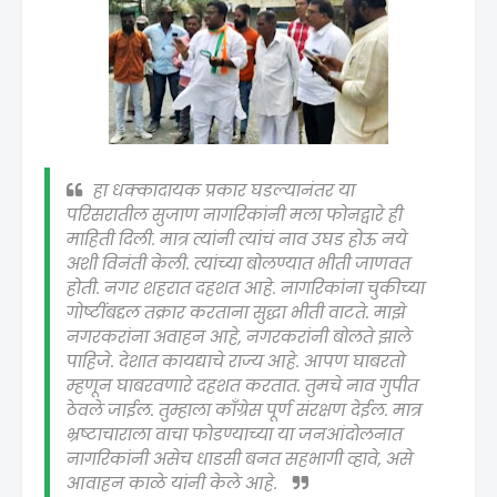
हा धक्कादायक प्रकार घडल्यानंतर या
परिसरातील सुजाण नागरिकांनी मला फोनद्वारे ही
माहिती दिली. मात्र त्यांनी त्यांचं नाव उघड होऊ नये
अशी विनंती केली. त्यांच्या बोलण्यात भीती जाणवत
होती. नगर शहरात दहशत आहे. नागरिकांना चुकीच्या
गोष्टींबद्दल तक्रार करताना सुद्धा भीती वाटते. माझे
नगरकरांना अवाहन आहे, नगरकरांनी बोलते झाले
पाहिजे. देशात कायद्याचे राज्य आहे. आपण घाबरतो
म्हणून घाबरवणारे दहशत करतात. तुमचे नाव गुपीत
ठेवले जाईल. तुम्हाला काँग्रेस पूर्ण संरक्षण देईल. मात्र
भ्रष्टाचाराला वाचा फोडण्याच्या या जनआंदोलनात
नागरिकांनी असेच धाडसी बनत सहभागी व्हावे, असे
आवाहन काळे यांनी केले आहे.