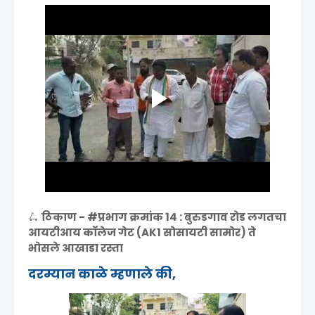
🛴
ठिकाण - #प्रभाग क्रमांक 14 : बुरुडगाव रोड लगतचा
आयटीआय कॉलेज गेट (AK1 सोसायटी सामोर) ते
भोसले आखाडा रस्ता
दरम्यान काळे म्हणाले की,