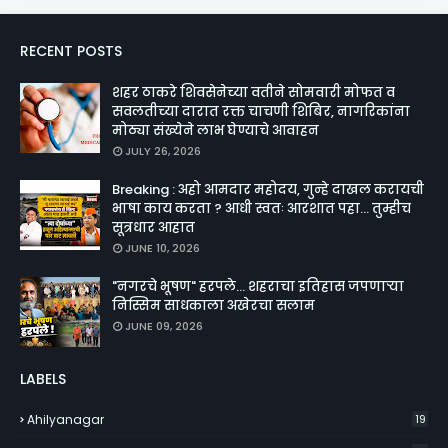
RECENT POSTS
शहर ठाकरे शिवसेनेच्या वतीने सोमवारी मोफत व
सवलतीच्या दारात रक्त चाचणी शिबिर, नागरिकांना
मोठ्या संख्येने लाभ घेण्याचे आवाहन
JULY 26, 2026
Breaking : अहो आमदार महोदय, गुन्हे दाखल करायची
भाषा काय करता ? आधी स्वतः आरशात पहा... तुम्हीच
सूत्रधार आहात
JUNE 10, 2026
"नगरचे भूषण" हरपले... शहराचा इतिहास जपणाऱ्या
निस्सिम साधकाला अखेरचा सलाम
JUNE 09, 2026
LABELS
Ahilyanagar
19