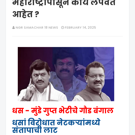
महाराष्ट्रापासून काय लपवत
आहेत ?
NGR SAMACHAR 18 NEWS
FEBRUARY 14, 2025
धस - मुंडे गुप्त भेटीचे गौड बंगाल
धसां विरोधात नेटकऱ्यांमध्ये
संतापाची लाट