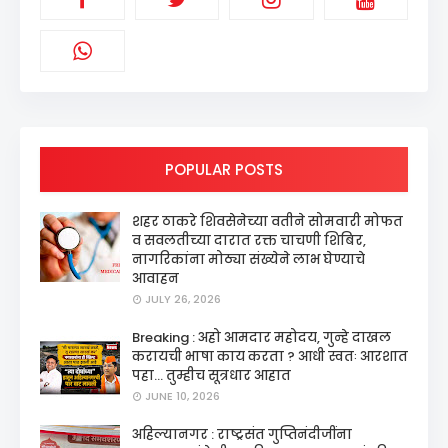
POPULAR POSTS
शहर ठाकरे शिवसेनेच्या वतीने सोमवारी मोफत
व सवलतीच्या दारात रक्त चाचणी शिबिर,
नागरिकांना मोठ्या संख्येने लाभ घेण्याचे
आवाहन
JULY 26, 2026
Breaking : अहो आमदार महोदय, गुन्हे दाखल
करायची भाषा काय करता ? आधी स्वतः आरशात
पहा... तुम्हीच सूत्रधार आहात
JUNE 10, 2026
अहिल्यानगर : राष्ट्रसंत गुप्तिनंदीजींना