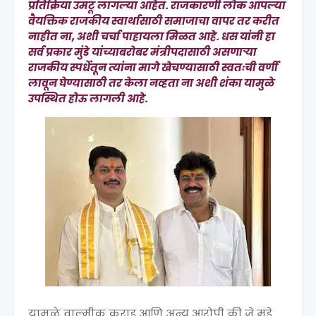
प्रतिक्रिया उमटू लागल्या आहेत. राजकारणी लोक आपल्या
वैयक्तिक राजकीय स्वार्थासाठी समाजाचा वापर तर करीत
नाहीत ना, अशी चर्चा पाहायला मिळत आहे. धस यांनी हा
सर्व प्रकार मुंडे यांच्याबरोबर मंत्रीपदासाठी असणाऱ्या
राजकीय स्पर्धेतून त्यांना मागे खेचण्यासाठी स्वतःची वर्णी
लावून घेण्यासाठी तर केला नव्हता ना अशी शंका यामुळे
उपस्थित होऊ लागली आहे.
यामुळे वाल्मीक कराड आणि अन्य आरोपी की जे मुंडे