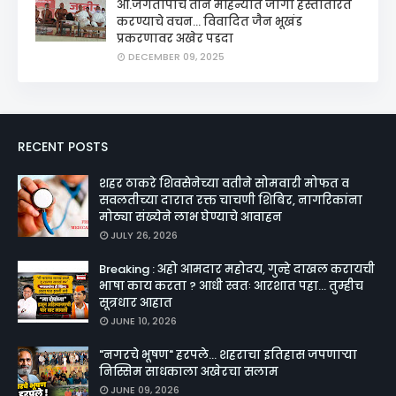
आ.जगतापांचे तीन महिन्यात जागा हस्तांतरित
करण्याचे वचन... विवादित जैन भूखंड
प्रकरणावर अखेर पडदा
DECEMBER 09, 2025
RECENT POSTS
शहर ठाकरे शिवसेनेच्या वतीने सोमवारी मोफत व
सवलतीच्या दारात रक्त चाचणी शिबिर, नागरिकांना
मोठ्या संख्येने लाभ घेण्याचे आवाहन
JULY 26, 2026
Breaking : अहो आमदार महोदय, गुन्हे दाखल करायची
भाषा काय करता ? आधी स्वतः आरशात पहा... तुम्हीच
सूत्रधार आहात
JUNE 10, 2026
"नगरचे भूषण" हरपले... शहराचा इतिहास जपणाऱ्या
निस्सिम साधकाला अखेरचा सलाम
JUNE 09, 2026