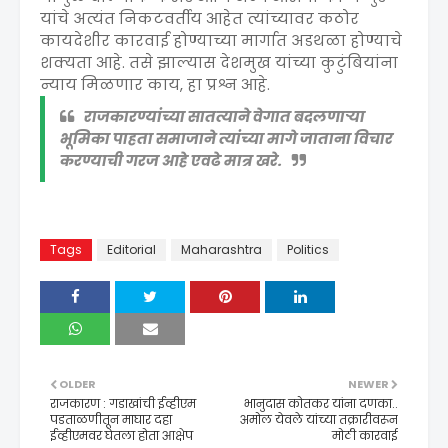
यांचे अत्यंत निकटवर्तीय आहेत त्यांच्यावर कठोर
कायदेशीर कारवाई होण्याच्या मार्गात अडथळा होण्याचे
शक्यता आहे. तसे झाल्यास देशमुख यांच्या कुटुंबियांना
न्याय मिळणार काय, हा प्रश्न आहे.
राजकारण्यांच्या सातत्याने वेगात बदलणाऱ्या
भूमिका पाहता समाजाने त्यांच्या मागे जाताना विचार
करण्याची गरज आहे एवढे मात्र खरे.
Tags
Editorial
Maharashtra
Politics
OLDER
NEWER
राजकारण : गडाखांची ईव्हीएम
भानुदास कोतकर यांना दणका..
पडताळणीतून माघार दहा
अमोल येवले यांच्या तक्रारीवरून
ईव्हीएमवर घेतला होता आक्षेप
मोठी कारवाई