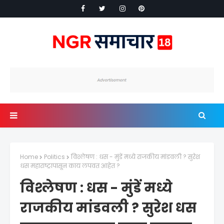
Home
Politics
विश्लेषण : धस - मुंडें मध्ये राजकीय मांडवली ? सुरेश
धस महाराष्ट्रापासून काय लपवत आहेत ?
विश्लेषण : धस - मुंडें मध्ये
राजकीय मांडवली ? सुरेश धस