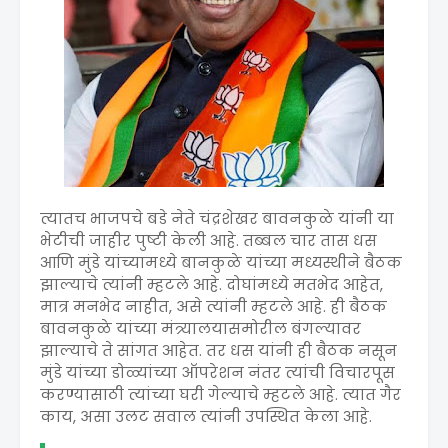
त्यातच भाजपचे बडे नेते चंद्रशेखर बावनकुळे यांनी या
भेटीची जाहीर पुष्टी केली आहे. तब्बल चार तास धस
आणि मुंडे यांच्यामध्ये बानकुळे यांच्या मध्यस्थीने बैठक
झाल्याचे त्यांनी म्हटले आहे. दोघांमध्ये मतभेद आहेत,
मात्र मनभेद नाहीत, असे त्यांनी म्हटले आहे. ही बैठक
बावनकुळे यांच्या मंत्र्यालयासमोरील बंगल्यावर
झाल्याचे ते सांगत आहेत. तर धस यांनी ही बैठक नसून
मुंडे यांच्या डोळ्यांच्या ऑपरेशन नंतर त्यांची विचारपूस
करण्यासाठी त्यांच्या घरी गेल्याचे म्हटले आहे. त्यात गैर
काय, असा उलट सवाल त्यांनी उपस्थित केला आहे.