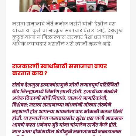
मराठा समाजाचे नेते मनोज जरांगे यांनी देखील दस
यांच्या या कृतीचा सडकून समाचार घेतला आहे. देशमुख
कुटुंब यांना न मिळाल्यास सरकार पेक्षा धस याला
अधिक जबाबदार असतील असे त्यांनी म्हटले आहे.
राजकारणी स्वार्थासाठी समाजाचा वापर
करतात काय ?
संतोष देशमुख हत्याकांडामुळे मोठी तणावपूर्ण परिस्थिती
बीड जिल्ह्यामध्ये निर्माण झाली होती. हजारोंच्या संख्येने
अनेक ठिकाणी मोर्चे निघाले. यामध्ये नागरिकांनी,
विशेषत: मराठा समाजाच्या बांधवांनी मोठ्या संख्येने
सहभागी होत आपल्या भावनांना वाट मोकळी करून दिली
होती. या हजारोंच्या जमावासमोर सुरेश धस यांनी आक्रमक
भाषणे करत धनंजय मुंडे यांना चांगलेच टार्गेट केले होते.
मात्र आता दोघांमधील भेटीमुळे समाजामध्ये नकारात्मक