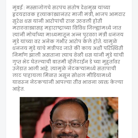
मुंबई : मस्साजोगचे सरपंच संतोष देशमुख यांच्या
हृदयद्रावक हत्याकांड्यानंतर माजी मंत्री, भाजप आमदार
सुरेश धस यांनी आरोपांची राळ उठवली होती
मराठवाड्यासह महाराष्ट्राच्या विविध जिल्ह्यांमध्ये जात
त्यांनी मोर्चाच्या माध्यमातून अन्न पुरवठा मंत्री धनंजय
मुंडे यांच्या वर अनेक गंभीर आरोप केले होते. यामुळे
धनंजय मुंडे यांचे मंत्रीपद जाते की काय अशी परिस्थिती
निर्माण झाली असताना त्याच वेळी धस यांनी मुंडे यांची
गुप्त भेट घेतल्याची बातमी व्हॅलेंटाईन डे च्या मुहूर्तावर
उजेडात आली आहे. त्यामुळे नेटकऱ्यांमध्ये संतापाची
लाट पाहायला मिळत असून सोशल मीडियामध्ये
यावरून नेटकऱ्यांनी आपल्या तीव्र भावना व्यक्त केल्या
आहेत.