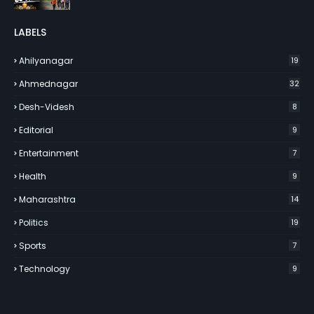
LABELS
Ahilyanagar
19
Ahmednagar
32
Desh-Videsh
8
Editorial
9
Entertainment
7
Health
9
Maharashtra
14
Politics
19
Sports
7
Technology
9